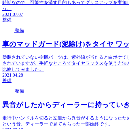
時期なので、可能性を潰す目的もあってグリスアップを実施
う。
2021.07.07
整備
整備
車のマッドガード(泥除け)をタイヤ ワ
塗装されていない樹脂パーツは、紫外線が当たると白ボケて
されていますが、手軽なところでタイヤワックスを使う方法
比較してみました。
2021.04.28
整備
整備
異音がしたからディーラーに持ってい
走行中ハンドルを切ると左側から異音がするようになったた
という音。ディーラーで見てもらった一部始終です。